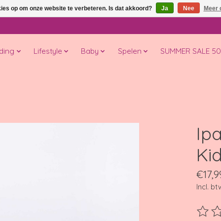
kies op om onze website te verbeteren. Is dat akkoord?
Ja
Nee
Meer 
ding
Lifestyle
Baby
Spelen
SUMMER SALE 5
Ipa
Ki
€17,9
Incl. bt
De beo