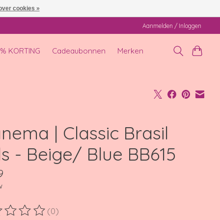
over cookies »
Aanmelden / Inloggen
0% KORTING
Cadeaubonnen
Merken
nema | Classic Brasil
ds - Beige/ Blue BB615
9
w
(0)
ordeling van dit product is
0
van de 5