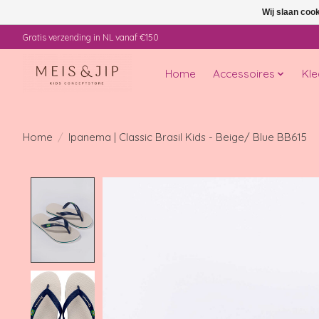
Wij slaan coo
Gratis verzending in NL vanaf €150
Home
Accessoires
Kle
Home
/
Ipanema | Classic Brasil Kids - Beige/ Blue BB615
Product image slideshow Items