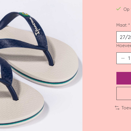
Op 
Maat:
*
Hoevee
Toev