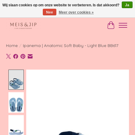
Wij slaan cookies op om onze website te verbeteren. Is dat akkoord?
Ja
Nee
Meer over cookies »
Gratis verzending in NL vanaf €150
Winkelwag
Home
/
Ipanema | Anatomic Soft Baby - Light Blue BB617
Product image slideshow Items