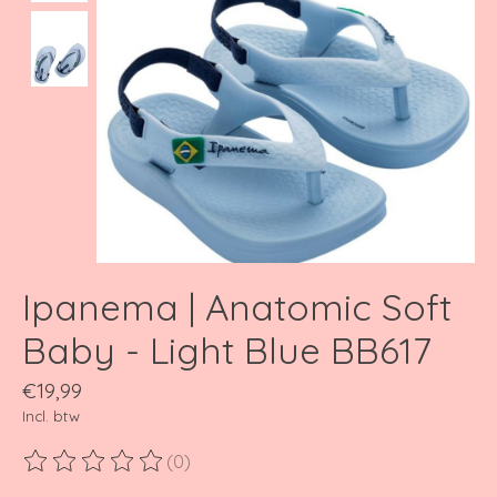
Ipanema | Anatomic Soft
Baby - Light Blue BB617
€19,99
Incl. btw
(0)
De beoordeling van dit product is
0
van de 5