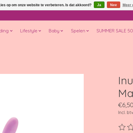
kies op om onze website te verbeteren. Is dat akkoord?
Ja
Nee
Meer 
ding
Lifestyle
Baby
Spelen
SUMMER SALE 5
Inu
Ma
€6,5
Incl. bt
De beo