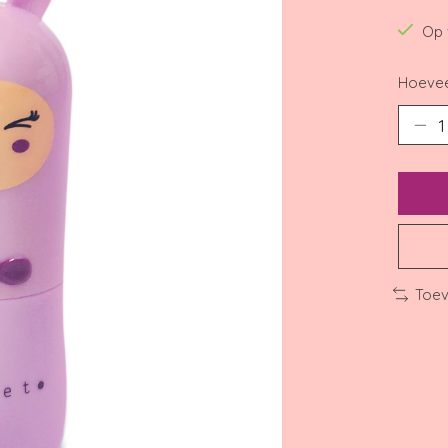
Op 
Hoevee
Toev