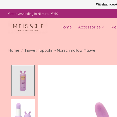
Wij slaan coo
Gratis verzending in NL vanaf €150
Home
Accessoires
Kle
Home
/
Inuwet | Lipbalm - Marschmallow Mauve
Product image slideshow Items