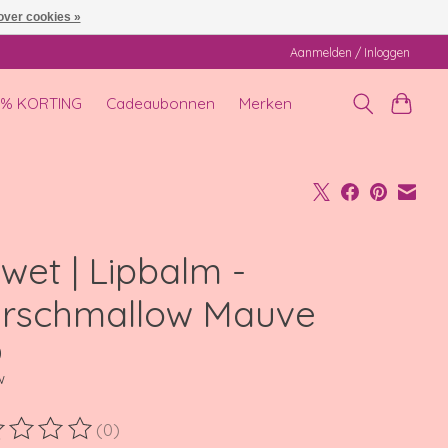
over cookies »
Aanmelden / Inloggen
0% KORTING
Cadeaubonnen
Merken
wet | Lipbalm -
rschmallow Mauve
0
w
(0)
ordeling van dit product is
0
van de 5