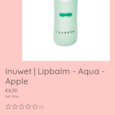
Inuwet | Lipbalm - Aqua -
Apple
€6,50
Incl. btw
(0)
De beoordeling van dit product is
0
van de 5