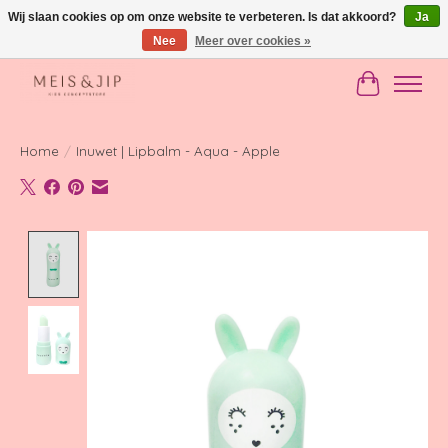
Wij slaan cookies op om onze website te verbeteren. Is dat akkoord?
Ja
Nee
Meer over cookies »
Gratis verzending in NL vanaf €150
Winkelwag
Home
/
Inuwet | Lipbalm - Aqua - Apple
Product image slideshow Items