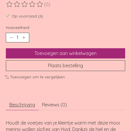
(0)
De beoordeling van dit product is
0
van de 5
Op voorraad (6)
Hoeveelheid:
Toevoegen aan winkelwagen
Plaats bestelling
Toevoegen om te vergelijken
Beschrijving
Reviews (0)
Houdt de voetjes van je kleintje warm met deze mooi
merino wollen slofjes van Hvid. Dankzij de hiel en de