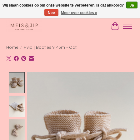
Wij slaan cookies op om onze website te verbeteren. Is dat akkoord?
Ja
Nee
Meer over cookies »
Gratis verzending in NL vanaf €150
Winkelwag
Home
/
Hvid | Booties 9 -15m - Oat
Product image slideshow Items