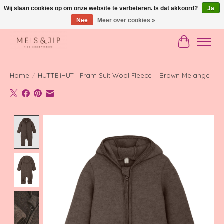
Wij slaan cookies op om onze website te verbeteren. Is dat akkoord?
Ja
Nee
Meer over cookies »
Gratis verzending in NL vanaf €150
Winkelwag
Home
/
HUTTEliHUT | Pram Suit Wool Fleece – Brown Melange
Product image slideshow Items