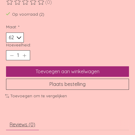
(0)
De beoordeling van dit product is
0
van de 5
Op voorraad (2)
Maat:
*
Hoeveelheid:
Toevoegen aan winkelwagen
Plaats bestelling
Toevoegen om te vergelijken
Reviews (0)