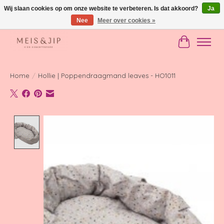
Wij slaan cookies op om onze website te verbeteren. Is dat akkoord?
Ja
Nee
Meer over cookies »
Gratis verzending in NL vanaf €150
Winkelwag
Home
/
Hollie | Poppendraagmand leaves - HO1011
Product image slideshow Items