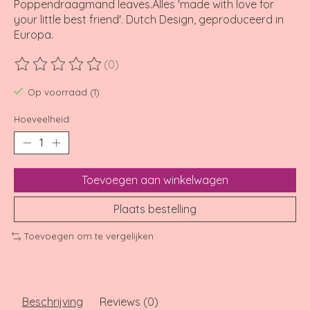
Poppendraagmand leaves.Alles 'made with love for
your little best friend'. Dutch Design, geproduceerd in
Europa.
(0)
De beoordeling van dit product is
0
van de 5
Op voorraad (1)
Hoeveelheid:
Toevoegen aan winkelwagen
Plaats bestelling
Toevoegen om te vergelijken
Beschrijving
Reviews (0)