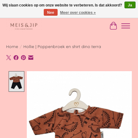
Wij slaan cookies op om onze website te verbeteren. Is dat akkoord?
Ja
Nee
Meer over cookies »
Gratis verzending in NL vanaf €150
Winkelwag
Home
/
Hollie | Poppenbroek en shirt dino terra
Product image slideshow Items