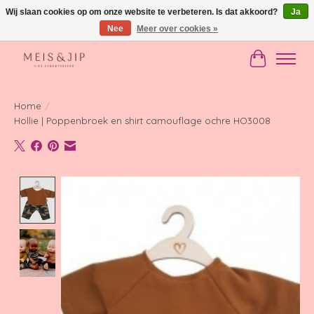
Wij slaan cookies op om onze website te verbeteren. Is dat akkoord?
Ja
Nee
Meer over cookies »
Gratis verzending in NL vanaf €150
Winkelwag
Home
/
Hollie | Poppenbroek en shirt camouflage ochre HO3008
Product image slideshow Items