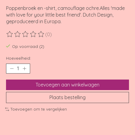
Poppenbroek en -shirt, camouflage ochre.Alles 'made
with love for your little best friend'. Dutch Design,
geproduceerd in Europa.
(0)
De beoordeling van dit product is
0
van de 5
Op voorraad (2)
Hoeveelheid:
Toevoegen aan winkelwagen
Plaats bestelling
Toevoegen om te vergelijken