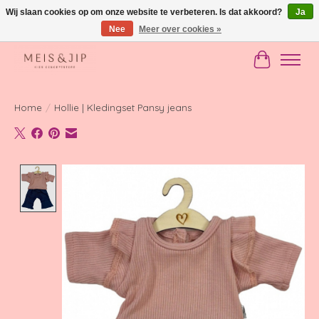
Wij slaan cookies op om onze website te verbeteren. Is dat akkoord?
Ja
Nee
Meer over cookies »
Gratis verzending in NL vanaf €150
Winkelwag
Home
/
Hollie | Kledingset Pansy jeans
Product image slideshow Items