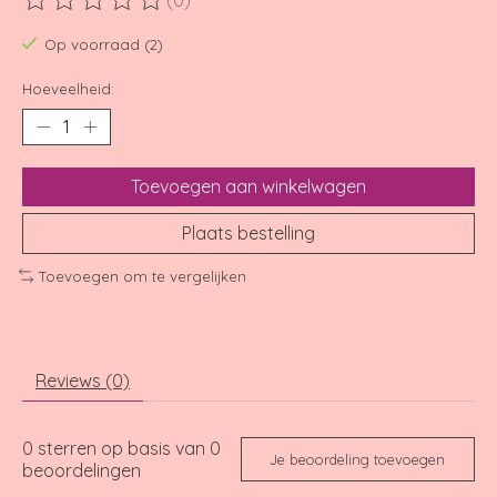
(0)
De beoordeling van dit product is
0
van de 5
Op voorraad (2)
Hoeveelheid:
Toevoegen aan winkelwagen
Plaats bestelling
Toevoegen om te vergelijken
Reviews (0)
0
sterren op basis van
0
Je beoordeling toevoegen
beoordelingen