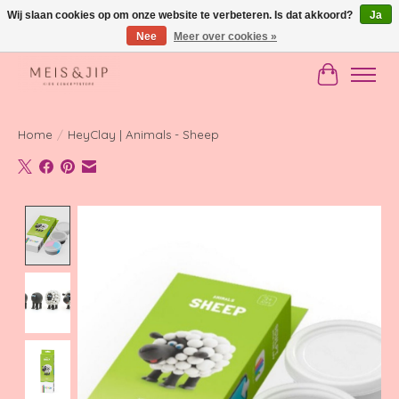
Wij slaan cookies op om onze website te verbeteren. Is dat akkoord?
Ja
Nee
Meer over cookies »
Gratis verzending in NL vanaf €150
Winkelwag
Home
/
HeyClay | Animals - Sheep
Product image slideshow Items