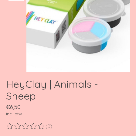
HeyClay | Animals -
Sheep
€6,50
Incl. btw
(0)
De beoordeling van dit product is
0
van de 5