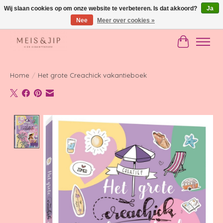
Wij slaan cookies op om onze website te verbeteren. Is dat akkoord?
Ja
Nee
Meer over cookies »
Gratis verzending in NL vanaf €150
Winkelwag
Home
/
Het grote Creachick vakantieboek
Product image slideshow Items