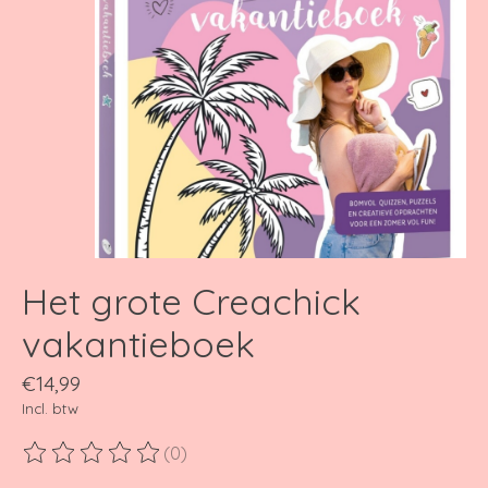
Het grote Creachick
vakantieboek
€14,99
Incl. btw
(0)
De beoordeling van dit product is
0
van de 5