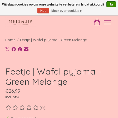
Wij slaan cookies op om onze website te verbeteren. Is dat akkoord?
Ja
Nee
Meer over cookies »
Gratis verzending in NL vanaf €150
Winkelwag
Home
/
Feetje | Wafel pyjama - Green Melange
Product image slideshow Items
Feetje | Wafel pyjama -
Green Melange
€26,99
Incl. btw
(0)
De beoordeling van dit product is
0
van de 5