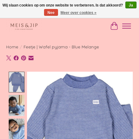
Wij slaan cookies op om onze website te verbeteren. Is dat akkoord?
Ja
Nee
Meer over cookies »
Gratis verzending in NL vanaf €150
Winkelwag
Home
/
Feetje | Wafel pyjama - Blue Melange
Product image slideshow Items