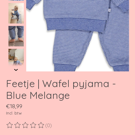
Feetje | Wafel pyjama -
Blue Melange
€18,99
Incl. btw
(0)
De beoordeling van dit product is
0
van de 5