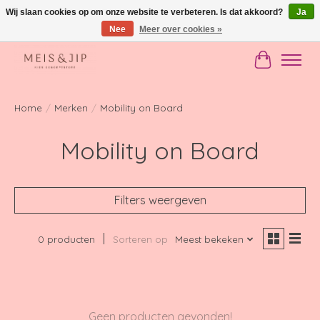
Wij slaan cookies op om onze website te verbeteren. Is dat akkoord?
Ja
Nee
Meer over cookies »
Gratis verzending in NL vanaf €150
Winkelwag
Home
/
Merken
/
Mobility on Board
Mobility on Board
Filters weergeven
0 producten
Sorteren op
Meest bekeken
Geen producten gevonden!