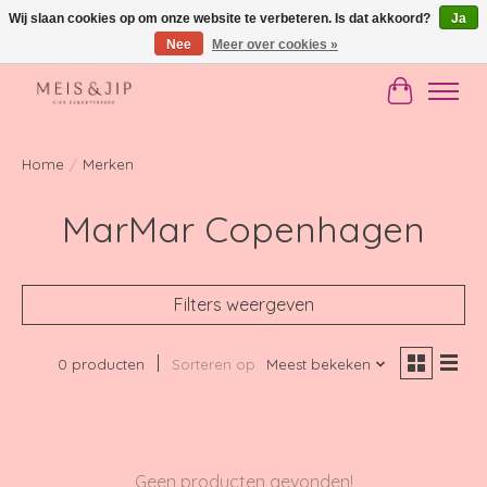
Wij slaan cookies op om onze website te verbeteren. Is dat akkoord?
Ja
Nee
Meer over cookies »
Gratis verzending in NL vanaf €150
Winkelwag
Home
/
Merken
MarMar Copenhagen
Filters weergeven
0 producten
Sorteren op
Meest bekeken
Geen producten gevonden!