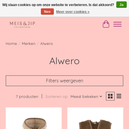
Wij slaan cookies op om onze website te verbeteren. Is dat akkoord?
Ja
Nee
Meer over cookies »
Gratis verzending in NL vanaf €150
Winkelwag
Home
/
Merken
/
Alwero
Alwero
Filters weergeven
7 producten
Sorteren op
Meest bekeken