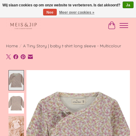
Wij slaan cookies op om onze website te verbeteren. Is dat akkoord?
Ja
Nee
Meer over cookies »
Gratis verzending in NL vanaf €150
Winkelwag
Home
/
A Tiny Story | baby t-shirt long sleeve - Multicolour
Product image slideshow Items