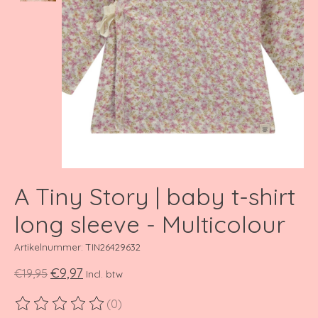
A Tiny Story | baby t-shirt
long sleeve - Multicolour
Artikelnummer: TIN26429632
€9,97
€19,95
Incl. btw
(0)
De beoordeling van dit product is
0
van de 5